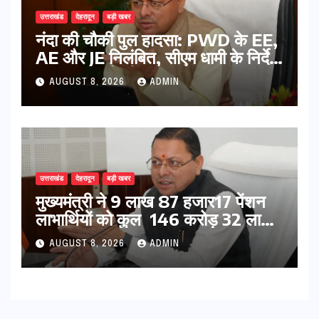
उत्तराखंड
देहरादून
बड़ी खबर
नंदा की चौकी पुल हादसा: PWD के EE,
AE और JE निलंबित, सीएम धामी के निर्देश
पर सख्त कार्रवाई
AUGUST 8, 2026
ADMIN
उत्तराखंड
देहरादून
बड़ी खबर
मुख्यमंत्री ने 9 लाख 87 हजार17 पेंशन
लाभार्थियों को कुल 146 करोड़ 32 लाख
की पेंशन राशि का किया भुगतान
AUGUST 8, 2026
ADMIN