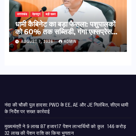
उत्तराखंड
देहरादून
बड़ी खबर
​धामी कैबिनेट का बड़ा फैसला: पशुपालकों
को 60% तक सब्सिडी, गंगा एक्सप्रेसवे
का हरिद्वार तक होगा विस्तार
AUGUST 7, 2026
ADMIN
नंदा की चौकी पुल हादसा: PWD के EE, AE और JE निलंबित, सीएम धामी
के निर्देश पर सख्त कार्रवाई
मुख्यमंत्री ने 9 लाख 87 हजार17 पेंशन लाभार्थियों को कुल 146 करोड़
32 लाख की पेंशन राशि का किया भुगतान