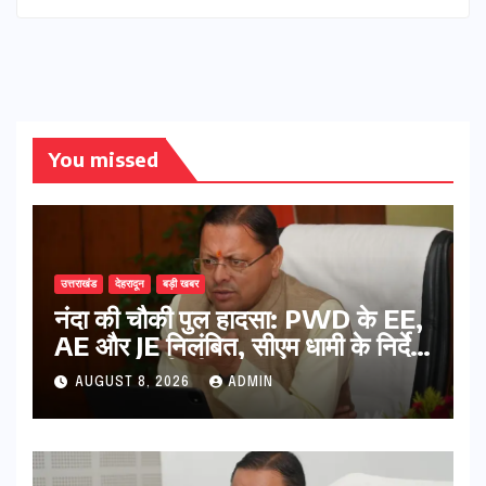
You missed
उत्तराखंड
देहरादून
बड़ी खबर
नंदा की चौकी पुल हादसा: PWD के EE,
AE और JE निलंबित, सीएम धामी के निर्देश
पर सख्त कार्रवाई
AUGUST 8, 2026
ADMIN