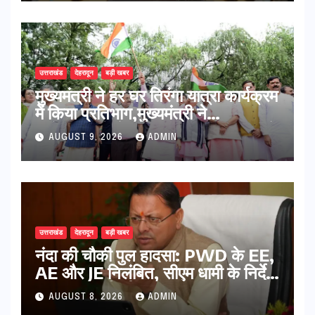
उत्तराखंड
देहरादून
बड़ी खबर
मुख्यमंत्री ने हर घर तिरंगा यात्रा कार्यक्रम
में किया प्रतिभाग,मुख्यमंत्री ने
प्रदेशवासियों से स्वतंत्रता दिवस पर अपने
AUGUST 9, 2026
ADMIN
घरों में तिरंगा फहराने का किया आवाह्न
उत्तराखंड
देहरादून
बड़ी खबर
नंदा की चौकी पुल हादसा: PWD के EE,
AE और JE निलंबित, सीएम धामी के निर्देश
पर सख्त कार्रवाई
AUGUST 8, 2026
ADMIN