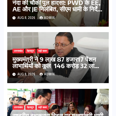
नंदा की चौकी पुल हादसा: PWD के EE,
AE और JE निलंबित, सीएम धामी के निर्देश
पर सख्त कार्रवाई
AUG 8, 2026
ADMIN
उत्तराखंड
देहरादून
बड़ी खबर
मुख्यमंत्री ने 9 लाख 87 हजार17 पेंशन
लाभार्थियों को कुल 146 करोड़ 32 लाख
की पेंशन राशि का किया भुगतान
AUG 8, 2026
ADMIN
उत्तराखंड
देहरादून
बड़ी खबर
राष्ट्रीय हथकरघा दिवस पर मुख्यमंत्री धामी