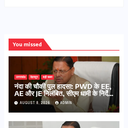
You missed
उत्तराखंड
देहरादून
बड़ी खबर
नंदा की चौकी पुल हादसा: PWD के EE,
AE और JE निलंबित, सीएम धामी के निर्देश
पर सख्त कार्रवाई
AUGUST 8, 2026
ADMIN