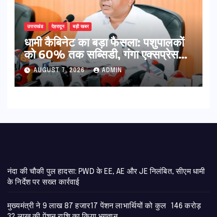
उत्तराखंड
देहरादून
बड़ी खबर
​धामी कैबिनेट का बड़ा फैसला: पशुपालकों
को 60% तक सब्सिडी, गंगा एक्सप्रेसवे
का हरिद्वार तक होगा विस्तार
AUGUST 7, 2026
ADMIN
नंदा की चौकी पुल हादसा: PWD के EE, AE और JE निलंबित, सीएम धामी
के निर्देश पर सख्त कार्रवाई
मुख्यमंत्री ने 9 लाख 87 हजार17 पेंशन लाभार्थियों को कुल 146 करोड़
32 लाख की पेंशन राशि का किया भुगतान