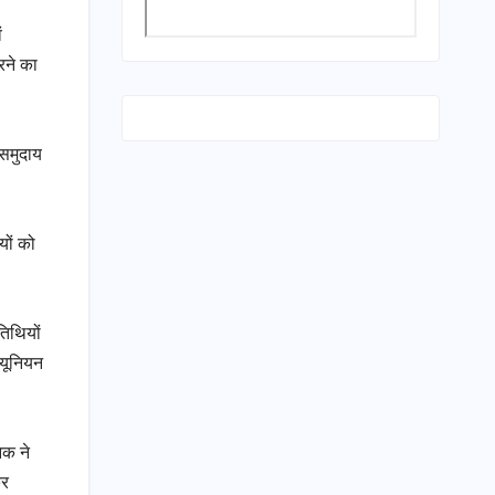
ं
रने का
 समुदाय
यों को
तिथियों
, यूनियन
िक ने
कर