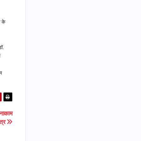
 के
डॉ.
ा
दम
‘नाकाम
त्र