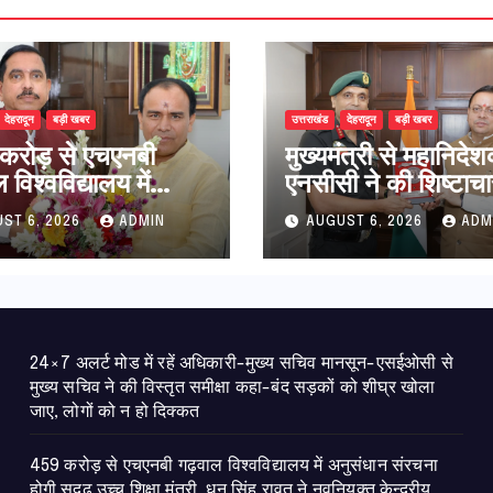
देहरादून
बड़ी खबर
उत्तराखंड
देहरादून
बड़ी खबर
करोड़ से एचएनबी
मुख्यमंत्री से महानिदे
विश्वविद्यालय में
एनसीसी ने की शिष्टाचा
धान संरचना होगी
भेंट,उत्तराखण्ड में एनस
ST 6, 2026
ADMIN
AUGUST 6, 2026
ADM
उच्च शिक्षा मंत्री धन
विस्तार एवं आधुनिक
ावत ने नवनियुक्त
आधारभूत संरचना के 
ीय शिक्षा मंत्री से की
पर हुई महत्वपूर्ण चर्चा
ात
24×7 अलर्ट मोड में रहें अधिकारी-मुख्य सचिव मानसून-एसईओसी से
मुख्य सचिव ने की विस्तृत समीक्षा कहा-बंद सड़कों को शीघ्र खोला
जाए, लोगों को न हो दिक्कत
459 करोड़ से एचएनबी गढ़वाल विश्वविद्यालय में अनुसंधान संरचना
होगी सुदृढ,उच्च शिक्षा मंत्री धन सिंह रावत ने नवनियुक्त केन्द्रीय