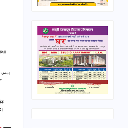
क्षा
ाद ऊधम
श
खंड
है।