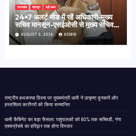
उत्तराखंड
देहरादून
बड़ी खबर
24×7 अलर्ट मोड में रहें अधिकारी-मुख्य
सचिव मानसून-एसईओसी से मुख्य सचिव ने
की विस्तृत समीक्षा कहा-बंद सड़कों को
AUGUST 6, 2026
ADMIN
शीघ्र खोला जाए, लोगों को न हो दिक्कत
राष्ट्रीय हथकरघा दिवस पर मुख्यमंत्री धामी ने उत्कृष्ट बुनकरों और
हस्तशिल्प कारीगरों को किया सम्मानित
​धामी कैबिनेट का बड़ा फैसला: पशुपालकों को 60% तक सब्सिडी, गंगा
एक्सप्रेसवे का हरिद्वार तक होगा विस्तार