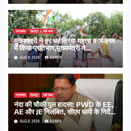
उत्तराखंड
देहरादून
बड़ी खबर
मुख्यमंत्री ने हर घर तिरंगा यात्रा कार्यक्रम
में किया प्रतिभाग,मुख्यमंत्री ने
प्रदेशवासियों से स्वतंत्रता दिवस पर अपने
AUG 9, 2026
ADMIN
घरों में तिरंगा फहराने का किया आवाह्न
उत्तराखंड
देहरादून
बड़ी खबर
नंदा की चौकी पुल हादसा: PWD के EE,
AE और JE निलंबित, सीएम धामी के निर्देश
पर सख्त कार्रवाई
AUG 8, 2026
ADMIN