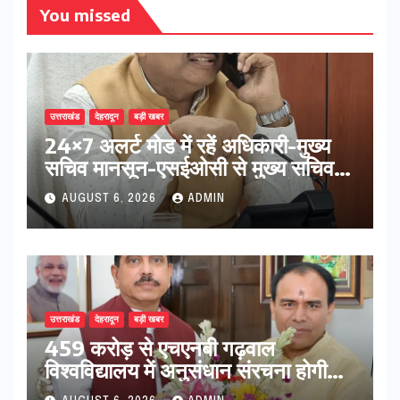
You missed
उत्तराखंड
देहरादून
बड़ी खबर
24×7 अलर्ट मोड में रहें अधिकारी-मुख्य
सचिव मानसून-एसईओसी से मुख्य सचिव ने
की विस्तृत समीक्षा कहा-बंद सड़कों को
AUGUST 6, 2026
ADMIN
शीघ्र खोला जाए, लोगों को न हो दिक्कत
उत्तराखंड
देहरादून
बड़ी खबर
459 करोड़ से एचएनबी गढ़वाल
विश्वविद्यालय में अनुसंधान संरचना होगी
सुदृढ,उच्च शिक्षा मंत्री धन सिंह रावत ने