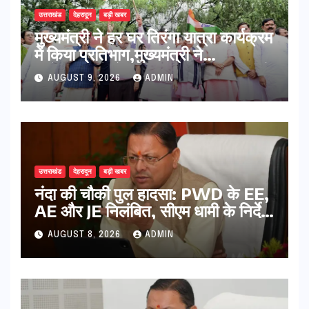
उत्तराखंड
देहरादून
बड़ी खबर
मुख्यमंत्री ने हर घर तिरंगा यात्रा कार्यक्रम
में किया प्रतिभाग,मुख्यमंत्री ने
प्रदेशवासियों से स्वतंत्रता दिवस पर अपने
AUGUST 9, 2026
ADMIN
घरों में तिरंगा फहराने का किया आवाह्न
उत्तराखंड
देहरादून
बड़ी खबर
नंदा की चौकी पुल हादसा: PWD के EE,
AE और JE निलंबित, सीएम धामी के निर्देश
पर सख्त कार्रवाई
AUGUST 8, 2026
ADMIN