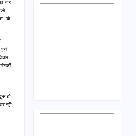
 को चार
 को
िए, जो
की
 पूरी
विचार
र्यटकों
शुरू हो
 कर रही