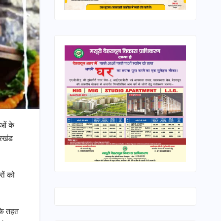
ाओं के
ारखंड
रों को
 के तहत