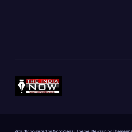
Proudly powered by WordPress
|
Theme: Newsup by
Themeans