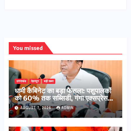
You missed
उत्तराखंड
देहरादून
बड़ी खबर
​धामी कैबिनेट का बड़ा फैसला: पशुपालकों
को 60% तक सब्सिडी, गंगा एक्सप्रेसवे
का हरिद्वार तक होगा विस्तार
AUGUST 7, 2026
ADMIN