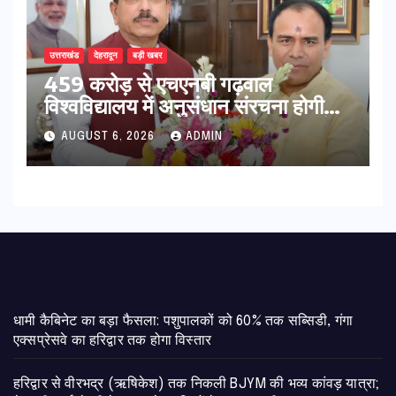
उत्तराखंड
देहरादून
बड़ी खबर
459 करोड़ से एचएनबी गढ़वाल
विश्वविद्यालय में अनुसंधान संरचना होगी
सुदृढ,उच्च शिक्षा मंत्री धन सिंह रावत ने
AUGUST 6, 2026
ADMIN
नवनियुक्त केन्द्रीय शिक्षा मंत्री से की
मुलाकात
​धामी कैबिनेट का बड़ा फैसला: पशुपालकों को 60% तक सब्सिडी, गंगा
एक्सप्रेसवे का हरिद्वार तक होगा विस्तार
​हरिद्वार से वीरभद्र (ऋषिकेश) तक निकली BJYM की भव्य कांवड़ यात्रा;