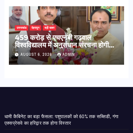
उत्तराखंड
देहरादून
बड़ी खबर
459 करोड़ से एचएनबी गढ़वाल
विश्वविद्यालय में अनुसंधान संरचना होगी
सुदृढ,उच्च शिक्षा मंत्री धन सिंह रावत ने
AUGUST 6, 2026
ADMIN
नवनियुक्त केन्द्रीय शिक्षा मंत्री से की
मुलाकात
​धामी कैबिनेट का बड़ा फैसला: पशुपालकों को 60% तक सब्सिडी, गंगा
एक्सप्रेसवे का हरिद्वार तक होगा विस्तार