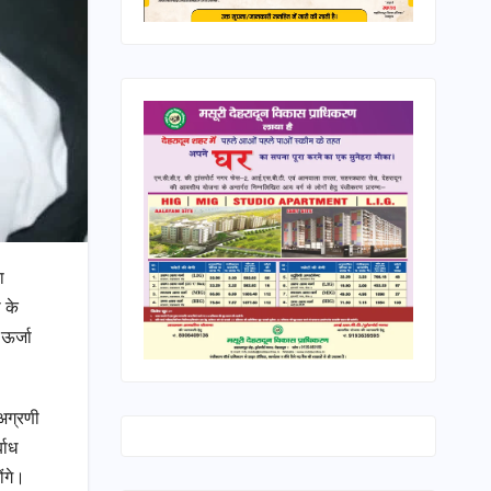
ा
 के
 ऊर्जा
 अग्रणी
बाध
ोंगे।