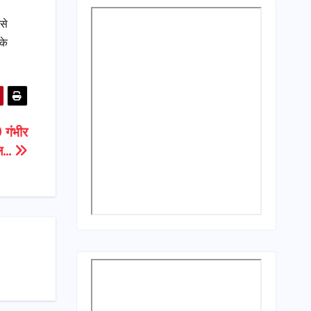
से
के
0 गंभीर
ल…