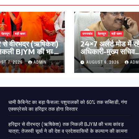
देहरादून
बड़ी खबर
उत्तराखंड
देहरादून
बड़ी खबर
वार से वीरभद्र (ऋषिकेश)
24×7 अलर्ट मोड में रहे
िकली BJYM की भव्य
अधिकारी-मुख्य सचिव
यात्रा; तेजस्वी सूर्या ने
मानसून-एसईओसी से मु
ST 7, 2026
ADMIN
AUGUST 6, 2026
ADM
 व प्रदेशवासियों के
सचिव ने की विस्तृत समी
ण की कामना
कहा-बंद सड़कों को शी
खोला जाए, लोगों को न 
दिक्कत
​धामी कैबिनेट का बड़ा फैसला: पशुपालकों को 60% तक सब्सिडी, गंगा
एक्सप्रेसवे का हरिद्वार तक होगा विस्तार
​हरिद्वार से वीरभद्र (ऋषिकेश) तक निकली BJYM की भव्य कांवड़
यात्रा; तेजस्वी सूर्या ने की देश व प्रदेशवासियों के कल्याण की कामना