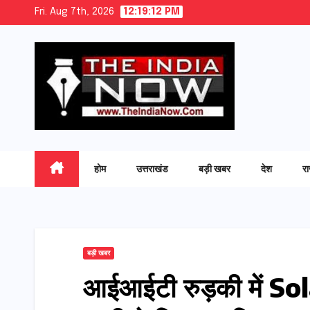
Skip
Fri. Aug 7th, 2026
12:19:13 PM
to
content
होम
उत्तराखंड
बड़ी खबर
देश
र
बड़ी खबर
आईआईटी रुड़की में Sol