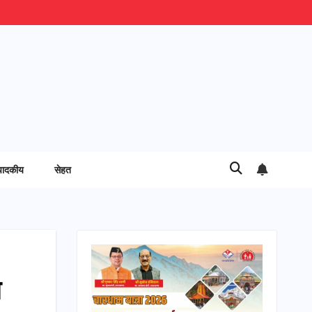
पादकीय
सेहत
म