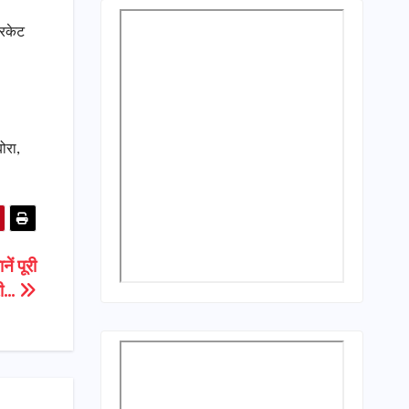
रिकेट
ोरा,
ें पूरी
री…