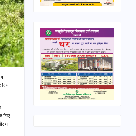
यम
र दिया
ल
के लिए
र मां