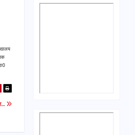
द्यालय
ेशक
डा0
बात…