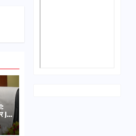
ा:
र JE