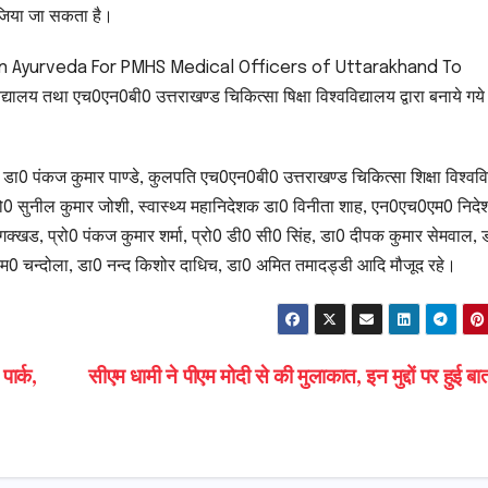
 जिया जा सकता है।
raining on Ayurveda For PMHS Medical Officers of Uttarakhand To
य तथा एच0एन0बी0 उत्तराखण्ड चिकित्सा षिक्षा विश्वविद्यालय द्वारा बनाये गये
 डा0 पंकज कुमार पाण्डे, कुलपति एच0एन0बी0 उत्तराखण्ड चिकित्सा शिक्षा विश्ववि
लय प्रो0 सुनील कुमार जोशी, स्वास्थ्य महानिदेशक डा0 विनीता शाह, एन0एच0एम0 निद
्खड, प्रो0 पंकज कुमार शर्मा, प्रो0 डी0 सी0 सिंह, डा0 दीपक कुमार सेमवाल, 
च एम0 चन्दोला, डा0 नन्द किशोर दाधिच, डा0 अमित तमादड्डी आदि मौजूद रहे।
ार्क,
सीएम धामी ने पीएम मोदी से की मुलाकात, इन मुद्दों पर हुई 