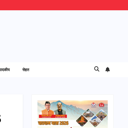
पादकीय
सेहत
6