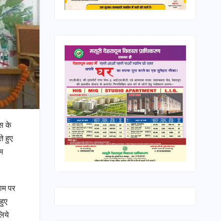
स के
े हुए
आम
थाम पर
हुए
िये