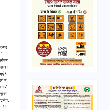
राखण्ड
ें
पर्यटन
ा होगा।
हुई है।
ं में
ाचारों
 सुपर
्टिसेज,
 देते