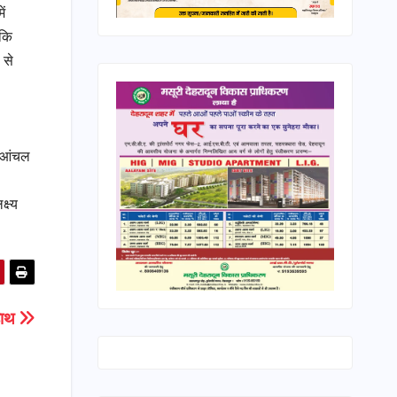
ें
 कि
 से
, आंचल
्ष्य
हाथ