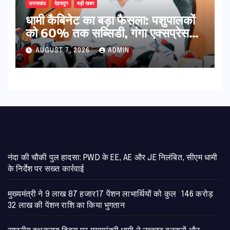
उत्तराखंड
देहरादून
बड़ी खबर
​धामी कैबिनेट का बड़ा फैसला: पशुपालकों
को 60% तक सब्सिडी, गंगा एक्सप्रेसवे
का हरिद्वार तक होगा विस्तार
AUGUST 7, 2026
ADMIN
नंदा की चौकी पुल हादसा: PWD के EE, AE और JE निलंबित, सीएम धामी
के निर्देश पर सख्त कार्रवाई
मुख्यमंत्री ने 9 लाख 87 हजार17 पेंशन लाभार्थियों को कुल 146 करोड़
32 लाख की पेंशन राशि का किया भुगतान