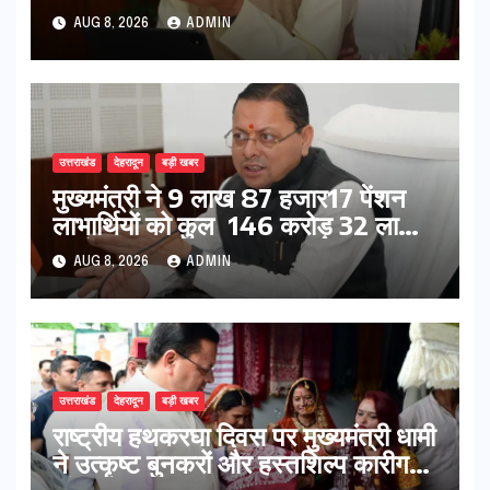
पर सख्त कार्रवाई
AUG 8, 2026
ADMIN
उत्तराखंड
देहरादून
बड़ी खबर
मुख्यमंत्री ने 9 लाख 87 हजार17 पेंशन
लाभार्थियों को कुल 146 करोड़ 32 लाख
की पेंशन राशि का किया भुगतान
AUG 8, 2026
ADMIN
उत्तराखंड
देहरादून
बड़ी खबर
राष्ट्रीय हथकरघा दिवस पर मुख्यमंत्री धामी
ने उत्कृष्ट बुनकरों और हस्तशिल्प कारीगरों