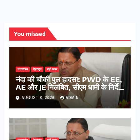
You missed
उत्तराखंड
देहरादून
बड़ी खबर
नंदा की चौकी पुल हादसा: PWD के EE,
AE और JE निलंबित, सीएम धामी के निर्देश
पर सख्त कार्रवाई
AUGUST 8, 2026
ADMIN