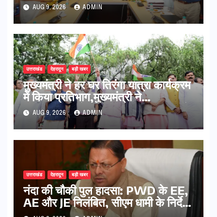
स्मारिका का किया विमोचन
AUG 9, 2026
ADMIN
उत्तराखंड
देहरादून
बड़ी खबर
मुख्यमंत्री ने हर घर तिरंगा यात्रा कार्यक्रम
में किया प्रतिभाग,मुख्यमंत्री ने
प्रदेशवासियों से स्वतंत्रता दिवस पर अपने
AUG 9, 2026
ADMIN
घरों में तिरंगा फहराने का किया आवाह्न
उत्तराखंड
देहरादून
बड़ी खबर
नंदा की चौकी पुल हादसा: PWD के EE,
AE और JE निलंबित, सीएम धामी के निर्देश
पर सख्त कार्रवाई