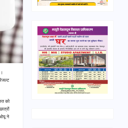
ै।
रिजल्ट
स्त को
ात्रों
ओयू ने