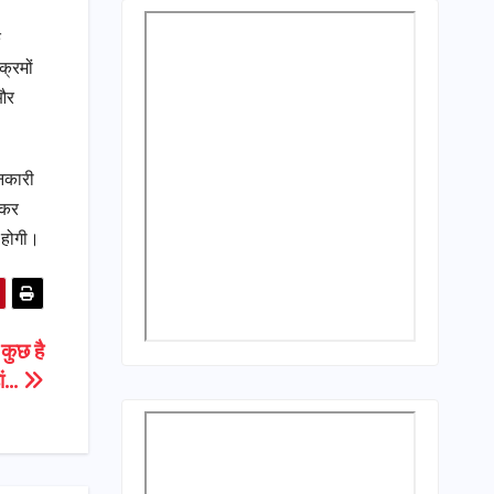
ि
क्रमों
 और
ानकारी
 कर
ी होगी।
 कुछ है
ां…