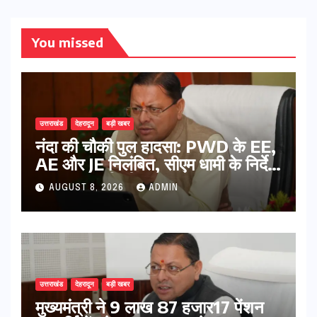
You missed
उत्तराखंड
देहरादून
बड़ी खबर
नंदा की चौकी पुल हादसा: PWD के EE,
AE और JE निलंबित, सीएम धामी के निर्देश
पर सख्त कार्रवाई
AUGUST 8, 2026
ADMIN
उत्तराखंड
देहरादून
बड़ी खबर
मुख्यमंत्री ने 9 लाख 87 हजार17 पेंशन