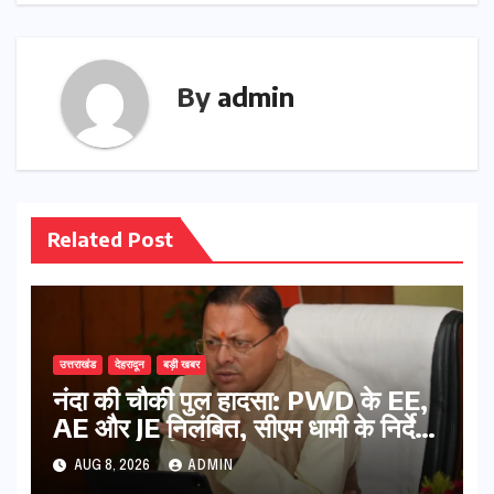
By
admin
Related Post
उत्तराखंड
देहरादून
बड़ी खबर
नंदा की चौकी पुल हादसा: PWD के EE,
AE और JE निलंबित, सीएम धामी के निर्देश
पर सख्त कार्रवाई
AUG 8, 2026
ADMIN