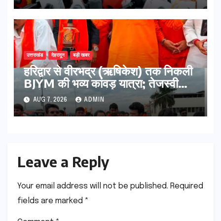
उत्तराखंड
देहरादून
बड़ी खबर
​हरिद्वार से वीरभद्र (ऋषिकेश) तक निकली
BJYM की भव्य कांवड़ यात्रा; तेजस्वी
सूर्या ने की देश व प्रदेशवासियों के कल्याण
AUG 7, 2026
ADMIN
की कामना
Leave a Reply
Your email address will not be published.
Required
fields are marked
*