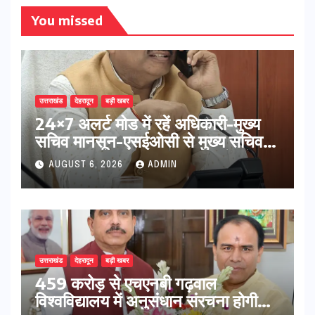
You missed
उत्तराखंड
देहरादून
बड़ी खबर
24×7 अलर्ट मोड में रहें अधिकारी-मुख्य
सचिव मानसून-एसईओसी से मुख्य सचिव ने
की विस्तृत समीक्षा कहा-बंद सड़कों को
AUGUST 6, 2026
ADMIN
शीघ्र खोला जाए, लोगों को न हो दिक्कत
उत्तराखंड
देहरादून
बड़ी खबर
459 करोड़ से एचएनबी गढ़वाल
विश्वविद्यालय में अनुसंधान संरचना होगी