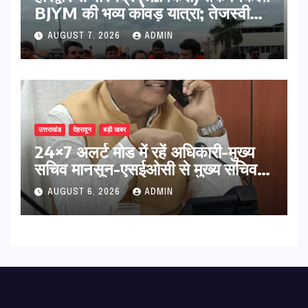
BJYM की भव्य कांवड़ यात्रा; तेजस्वी
सूर्या ने की देश व प्रदेशवासियों के कल्याण
AUGUST 7, 2026
ADMIN
की कामना
उत्तराखंड
देहरादून
बड़ी खबर
24×7 अलर्ट मोड में रहें अधिकारी-मुख्य
सचिव मानसून-एसईओसी से मुख्य सचिव ने
की विस्तृत समीक्षा कहा-बंद सड़कों को
AUGUST 6, 2026
ADMIN
शीघ्र खोला जाए, लोगों को न हो दिक्कत