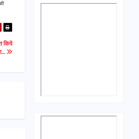
 की
त किये
षणा…