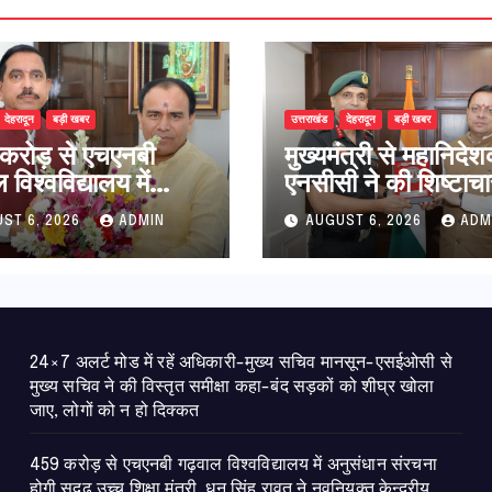
देहरादून
बड़ी खबर
उत्तराखंड
देहरादून
बड़ी खबर
करोड़ से एचएनबी
मुख्यमंत्री से महानिदे
विश्वविद्यालय में
एनसीसी ने की शिष्टाचा
धान संरचना होगी
भेंट,उत्तराखण्ड में एनस
ST 6, 2026
ADMIN
AUGUST 6, 2026
ADM
उच्च शिक्षा मंत्री धन
विस्तार एवं आधुनिक
ावत ने नवनियुक्त
आधारभूत संरचना के 
ीय शिक्षा मंत्री से की
पर हुई महत्वपूर्ण चर्चा
ात
24×7 अलर्ट मोड में रहें अधिकारी-मुख्य सचिव मानसून-एसईओसी से
मुख्य सचिव ने की विस्तृत समीक्षा कहा-बंद सड़कों को शीघ्र खोला
जाए, लोगों को न हो दिक्कत
459 करोड़ से एचएनबी गढ़वाल विश्वविद्यालय में अनुसंधान संरचना
होगी सुदृढ,उच्च शिक्षा मंत्री धन सिंह रावत ने नवनियुक्त केन्द्रीय