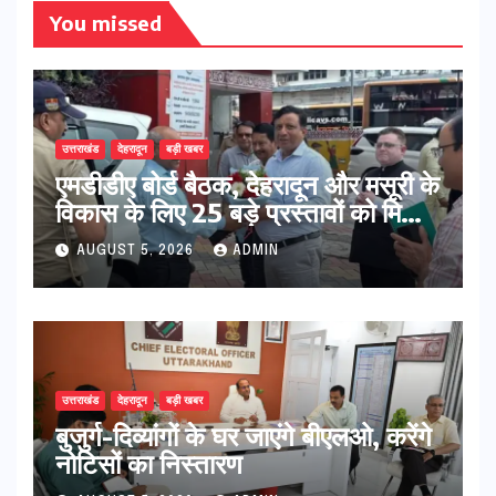
You missed
उत्तराखंड
देहरादून
बड़ी खबर
एमडीडीए बोर्ड बैठक, देहरादून और मसूरी के
विकास के लिए 25 बड़े प्रस्तावों को मिली
हरी झंडी
AUGUST 5, 2026
ADMIN
उत्तराखंड
देहरादून
बड़ी खबर
बुजुर्ग-दिव्यांगों के घर जाएंगे बीएलओ, करेंगे
नोटिसों का निस्तारण