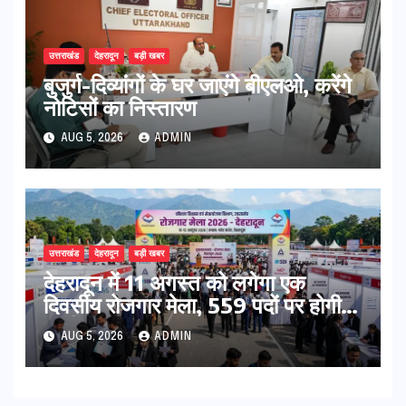
उत्तराखंड
देहरादून
बड़ी खबर
बुजुर्ग-दिव्यांगों के घर जाएंगे बीएलओ, करेंगे
नोटिसों का निस्तारण
AUG 5, 2026
ADMIN
उत्तराखंड
देहरादून
बड़ी खबर
​देहरादून में 11 अगस्त को लगेगा एक
दिवसीय रोजगार मेला, 559 पदों पर होगी
भर्ती
AUG 5, 2026
ADMIN