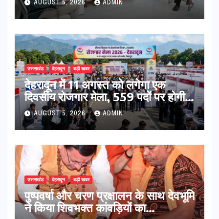
AUGUST 5, 2026
ADMIN
उत्तराखंड
देहरादून
बड़ी खबर
​देहरादून में 11 अगस्त को लगेगा एक
दिवसीय रोजगार मेला, 559 पदों पर होगी
भर्ती
AUGUST 5, 2026
ADMIN
उत्तराखंड
देहरादून
बड़ी खबर
पुष्पवर्षा और चरण प्रक्षालन के साथ देवभूमि
ने किया शिवभक्त कांवड़ियों का