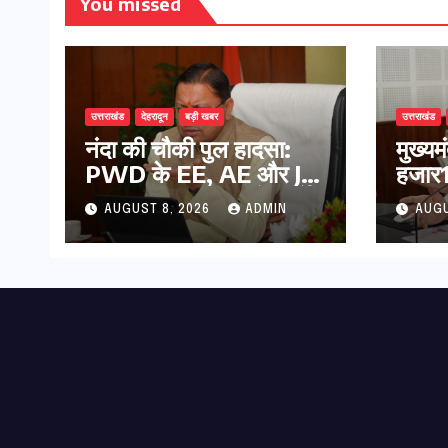
You missed
उत्तराखंड
देहरादून
बड़ी खबर
उत्तराखंड
नंदा की चौकी पुल हादसा:
मुख्य
PWD के EE, AE और JE
हजार17
निलंबित, सीएम धामी के निर्देश
कुल 
AUGUST 8, 2026
ADMIN
AUGU
पर सख्त कार्रवाई
की पे
भुगता