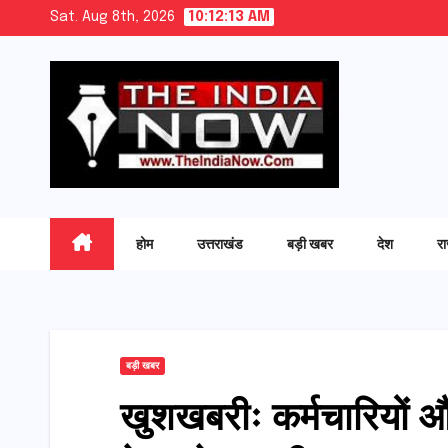
Skip
Sat. Aug 8th, 2026
10:12:14 AM
to
content
होम
उत्तराखंड
बड़ी खबर
देश
र
बड़ी खबर
खुशखबरीः कर्मचारियों और प