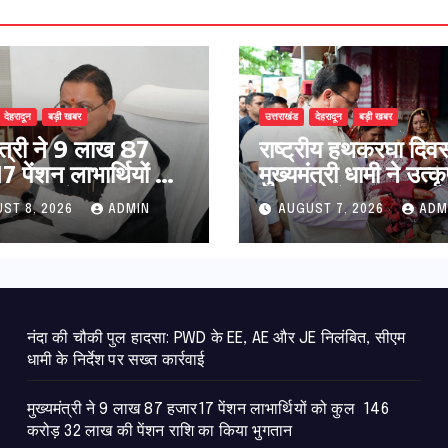
देहरादून
बड़ी खबर
उत्तराखंड
देहरादून
बड़ी खबर
मंत्री ने 9 लाख 87
राष्ट्रीय हथकरघा दिव
 पेंशन लाभार्थियों को
मुख्यमंत्री धामी ने उत्कृ
146 करोड़ 32 लाख
बुनकरों और हस्तशिल्प
ST 8, 2026
ADMIN
AUGUST 7, 2026
ADM
ंशन राशि का किया
कारीगरों को किया सम्म
न
नंदा की चौकी पुल हादसा: PWD के EE, AE और JE निलंबित, सीएम
धामी के निर्देश पर सख्त कार्रवाई
मुख्यमंत्री ने 9 लाख 87 हजार17 पेंशन लाभार्थियों को कुल 146
करोड़ 32 लाख की पेंशन राशि का किया भुगतान