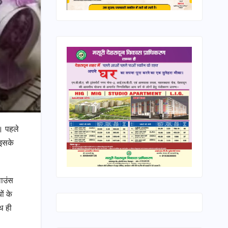
ै। पहले
 इसके
लाउंस
ं के
थ ही