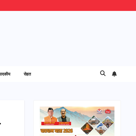
पादकीय
सेहत
ी