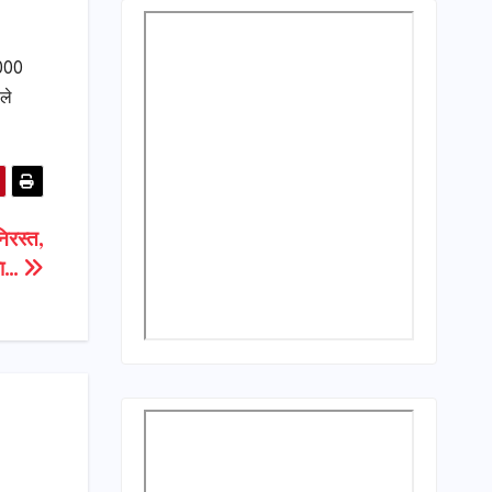
1000
ले
िरस्त,
ला…