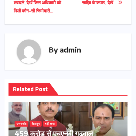
तबादले, देखें किस अधिकारी को
साहिब के कपाट, देखें…
navigation
मिली कौन-सी जिम्मेदारी…
By
admin
Related Post
उत्तराखंड
देहरादून
बड़ी खबर
459 करोड़ से एचएनबी गढ़वाल