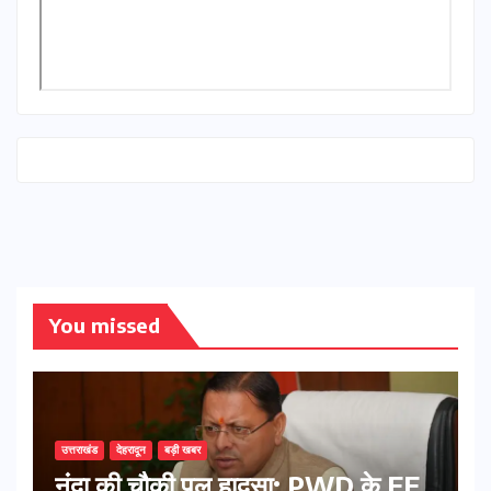
You missed
उत्तराखंड
देहरादून
बड़ी खबर
नंदा की चौकी पुल हादसा: PWD के EE,