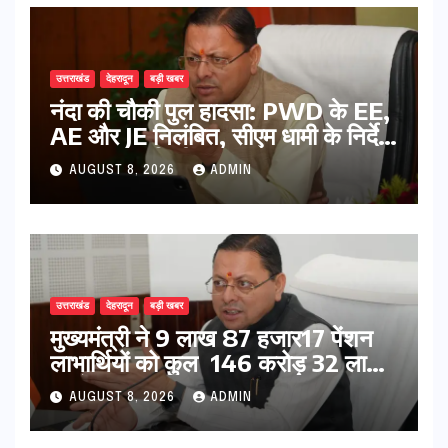
उत्तराखंड
देहरादून
बड़ी खबर
नंदा की चौकी पुल हादसा: PWD के EE,
AE और JE निलंबित, सीएम धामी के निर्देश
पर सख्त कार्रवाई
AUGUST 8, 2026
ADMIN
उत्तराखंड
देहरादून
बड़ी खबर
मुख्यमंत्री ने 9 लाख 87 हजार17 पेंशन
लाभार्थियों को कुल 146 करोड़ 32 लाख
की पेंशन राशि का किया भुगतान
AUGUST 8, 2026
ADMIN