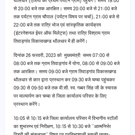
थौलधार (एशिया का प्रथम पर्यटन ग्राम) पहुचेंगे। समय 19ः00
से 20ः00 बजे तक आरक्षित। समय 20ः00 बजे से 21ः00 बजे
तक पर्यटन ग्राम चौपाल (पर्यटन विषय पर चर्चा), 21ः00 बजे से
22ः00 बजे तक रात्रि भोज एवं सांस्कृतिक कार्यक्रम
(इंटरनेशनल ईयर ऑफ मिलेट्स) तथा रात्रि विश्राम ग्राम
तिवाड़गांव विकासखण्ड थौलधार में ही करेंगें।
दिनांक 26 फरवरी, 2023 को मुख्यमंत्री समय 07ः00 से
08ः00 बजे तक ग्राम तिवाड़गांव में योगा, 08ः00 से 09ः00 बजे
तक आरक्षित। समय 09ः00 बजे ग्राम तिवाड़गांव विकासखण्ड
थौलधार से कार द्वारा प्रस्थान कर 09ः30 बजे चम्बा पहुंचकर
09ः30 से 09ः50 बजे तक वी.सी. स्व. गब्बर सिंह जी के स्मारक
पर माल्यार्पण कर चम्बा से जिला कार्यालय परिसर के लिए
प्रस्थान करेंगे।
10ः05 से 10ः15 बजे जिला कार्यालय परिसर में विभागीय स्टॉलों
का शुभारम्भ एवं निरीक्षण, 10ः15 से 10ः30 बजे ‘‘आत्मनिर्भर
टिहरी की संकल्पना‘‘ विषय पर प्रतिभाशाली स्कूली छात्र-