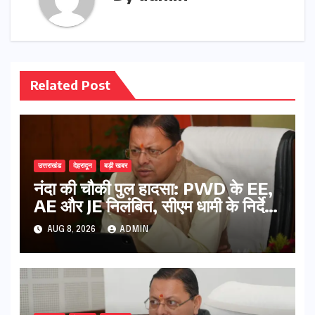
Related Post
उत्तराखंड
देहरादून
बड़ी खबर
नंदा की चौकी पुल हादसा: PWD के EE,
AE और JE निलंबित, सीएम धामी के निर्देश
पर सख्त कार्रवाई
AUG 8, 2026
ADMIN