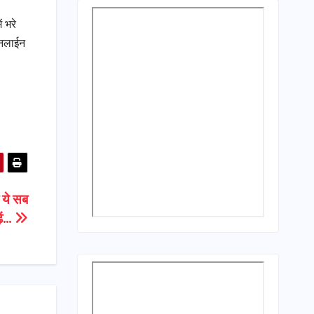
ं भरे
ऑनलाईन
ा ये सब
़ें…