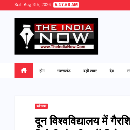
Skip
Sat. Aug 8th, 2026
5:47:59 AM
to
content
होम
उत्तराखंड
बड़ी खबर
देश
र
बड़ी खबर
दून विश्वविद्यालय में गैरश