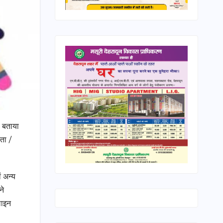
। बताया
यता /
 अन्य
ने
लाइन