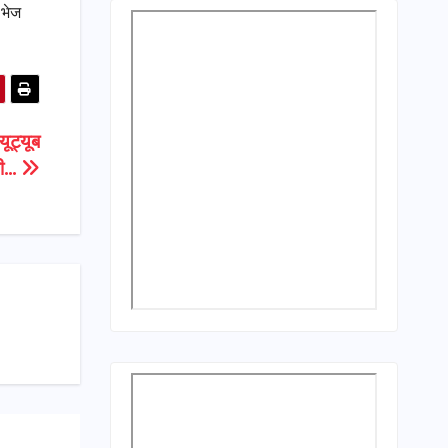
 भेज
ूट्यूब
गी…