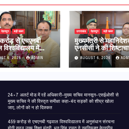
देहरादून
बड़ी खबर
उत्तराखंड
देहरादून
बड़ी खबर
करोड़ से एचएनबी
मुख्यमंत्री से महानिदे
विश्वविद्यालय में
एनसीसी ने की शिष्टाचा
धान संरचना होगी
भेंट,उत्तराखण्ड में एनस
ST 6, 2026
ADMIN
AUGUST 6, 2026
ADM
उच्च शिक्षा मंत्री धन
विस्तार एवं आधुनिक
ावत ने नवनियुक्त
आधारभूत संरचना के 
ीय शिक्षा मंत्री से की
पर हुई महत्वपूर्ण चर्चा
ात
24×7 अलर्ट मोड में रहें अधिकारी-मुख्य सचिव मानसून-एसईओसी से
मुख्य सचिव ने की विस्तृत समीक्षा कहा-बंद सड़कों को शीघ्र खोला
जाए, लोगों को न हो दिक्कत
459 करोड़ से एचएनबी गढ़वाल विश्वविद्यालय में अनुसंधान संरचना
होगी सुदृढ,उच्च शिक्षा मंत्री धन सिंह रावत ने नवनियुक्त केन्द्रीय