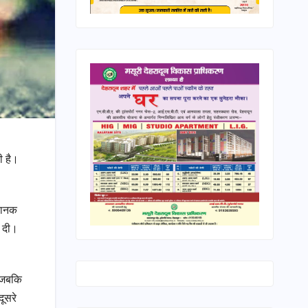
ी है।
अचानक
ो दी।
ै जबकि
ूसरे