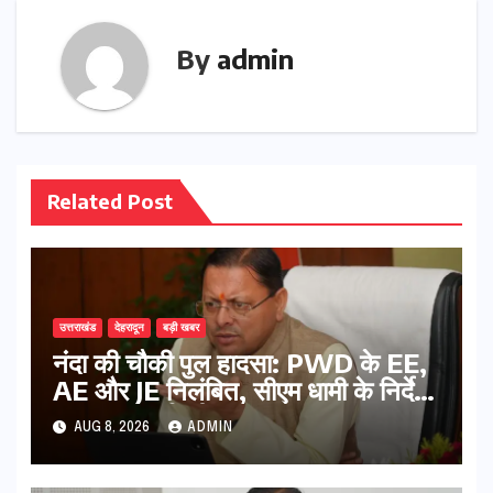
By
admin
Related Post
उत्तराखंड
देहरादून
बड़ी खबर
नंदा की चौकी पुल हादसा: PWD के EE,
AE और JE निलंबित, सीएम धामी के निर्देश
पर सख्त कार्रवाई
AUG 8, 2026
ADMIN