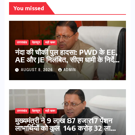
You missed
उत्तराखंड
देहरादून
बड़ी खबर
नंदा की चौकी पुल हादसा: PWD के EE,
AE और JE निलंबित, सीएम धामी के निर्देश
पर सख्त कार्रवाई
AUGUST 8, 2026
ADMIN
उत्तराखंड
देहरादून
बड़ी खबर
मुख्यमंत्री ने 9 लाख 87 हजार17 पेंशन
लाभार्थियों को कुल 146 करोड़ 32 लाख