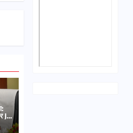
ा:
र JE