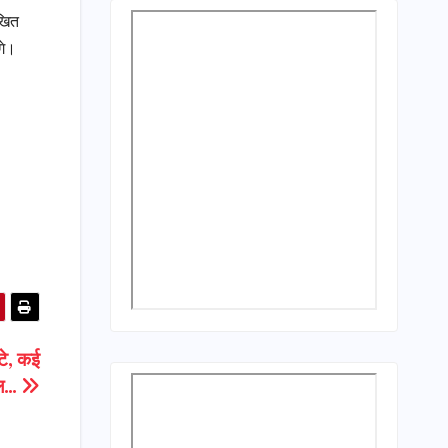
िखित
गे।
टे, कई
ल…