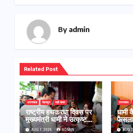
By
admin
Related Post
उत्तराखंड
देहरादून
बड़ी खबर
उत्तराखंड
राष्ट्रीय हथकरघा दिवस पर
​धामी 
मुख्यमंत्री धामी ने उत्कृष्ट
फैसला
बुनकरों और हस्तशिल्प
60% त
AUG 7, 2026
ADMIN
AUG 7