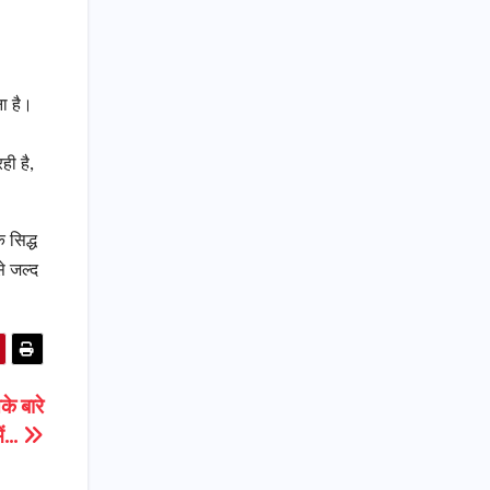
ा है।
ही है,
 सिद्ध
से जल्द
के बारे
में…