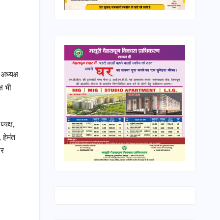
अध्यक्ष
्ष भी
्यक्ष,
 हेमंत
ीर