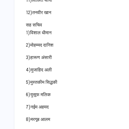
11)लालित थापा
12)तनवीर खान
सह सचिव
1)विशाल धीमान
2)मोहम्मद दानिश
3)हारूण अंसारी
4)मुजाहिद अली
5)मुस्तकीम सिद्धकी
6)युसूफ मलिक
7)नईम अहमद
8)मरगूब आलम