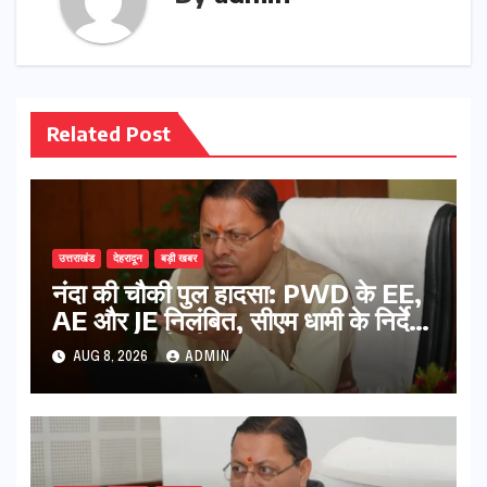
Related Post
उत्तराखंड
देहरादून
बड़ी खबर
नंदा की चौकी पुल हादसा: PWD के EE,
AE और JE निलंबित, सीएम धामी के निर्देश
पर सख्त कार्रवाई
AUG 8, 2026
ADMIN