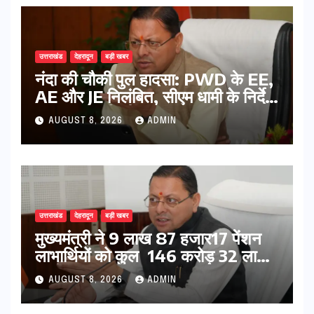
उत्तराखंड
देहरादून
बड़ी खबर
नंदा की चौकी पुल हादसा: PWD के EE,
AE और JE निलंबित, सीएम धामी के निर्देश
पर सख्त कार्रवाई
AUGUST 8, 2026
ADMIN
उत्तराखंड
देहरादून
बड़ी खबर
मुख्यमंत्री ने 9 लाख 87 हजार17 पेंशन
लाभार्थियों को कुल 146 करोड़ 32 लाख
की पेंशन राशि का किया भुगतान
AUGUST 8, 2026
ADMIN