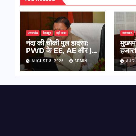
उत्तराखंड
देहरादून
बड़ी खबर
उत्तराखंड
नंदा की चौकी पुल हादसा:
मुख्य
PWD के EE, AE और JE
हजार17
निलंबित, सीएम धामी के निर्देश
कुल 
AUGUST 8, 2026
ADMIN
AUGU
पर सख्त कार्रवाई
की पे
भुगता