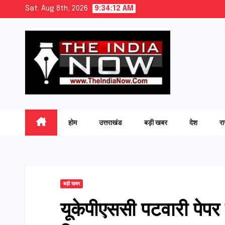
Skip
Sat. Aug 8th, 2026
9:34:13 AM
to
content
होम
उत्तराखंड
बड़ी खबर
देश
र
बड़ी खबर
यूकेपीएससी पटवारी पेपर