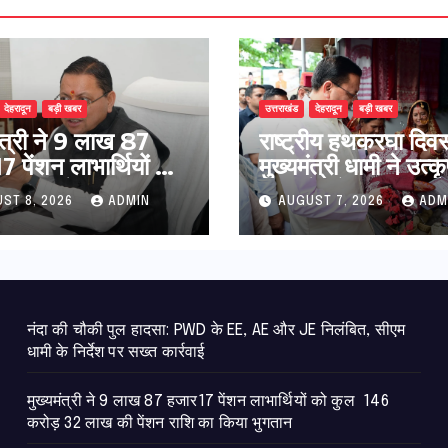
देहरादून
बड़ी खबर
उत्तराखंड
देहरादून
बड़ी खबर
मंत्री ने 9 लाख 87
राष्ट्रीय हथकरघा दिव
 पेंशन लाभार्थियों को
मुख्यमंत्री धामी ने उत्कृ
146 करोड़ 32 लाख
बुनकरों और हस्तशिल्प
ST 8, 2026
ADMIN
AUGUST 7, 2026
ADM
ंशन राशि का किया
कारीगरों को किया सम्म
न
नंदा की चौकी पुल हादसा: PWD के EE, AE और JE निलंबित, सीएम
धामी के निर्देश पर सख्त कार्रवाई
मुख्यमंत्री ने 9 लाख 87 हजार17 पेंशन लाभार्थियों को कुल 146
करोड़ 32 लाख की पेंशन राशि का किया भुगतान