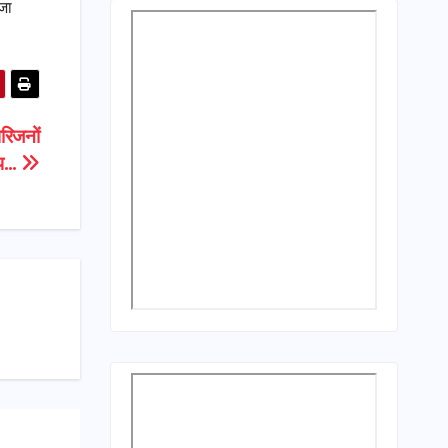
ेजा
परिजनों
ोप…