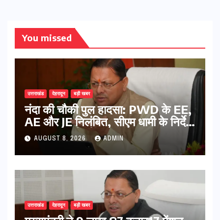
You missed
उत्तराखंड
देहरादून
बड़ी खबर
नंदा की चौकी पुल हादसा: PWD के EE,
AE और JE निलंबित, सीएम धामी के निर्देश
पर सख्त कार्रवाई
AUGUST 8, 2026
ADMIN
उत्तराखंड
देहरादून
बड़ी खबर