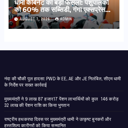
​धामी कैबिनेट का बड़ा फैसला: पशुपालकों
को 60% तक सब्सिडी, गंगा एक्सप्रेसवे
का हरिद्वार तक होगा विस्तार
AUGUST 7, 2026
ADMIN
नंदा की चौकी पुल हादसा: PWD के EE, AE और JE निलंबित, सीएम धामी
के निर्देश पर सख्त कार्रवाई
मुख्यमंत्री ने 9 लाख 87 हजार17 पेंशन लाभार्थियों को कुल 146 करोड़
32 लाख की पेंशन राशि का किया भुगतान
राष्ट्रीय हथकरघा दिवस पर मुख्यमंत्री धामी ने उत्कृष्ट बुनकरों और
हस्तशिल्प कारीगरों को किया सम्मानित