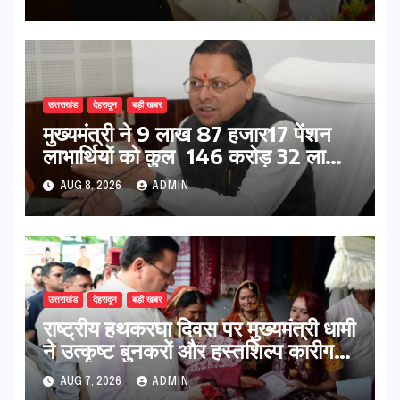
उत्तराखंड
देहरादून
बड़ी खबर
मुख्यमंत्री ने 9 लाख 87 हजार17 पेंशन
लाभार्थियों को कुल 146 करोड़ 32 लाख
की पेंशन राशि का किया भुगतान
AUG 8, 2026
ADMIN
उत्तराखंड
देहरादून
बड़ी खबर
राष्ट्रीय हथकरघा दिवस पर मुख्यमंत्री धामी
ने उत्कृष्ट बुनकरों और हस्तशिल्प कारीगरों
को किया सम्मानित
AUG 7, 2026
ADMIN