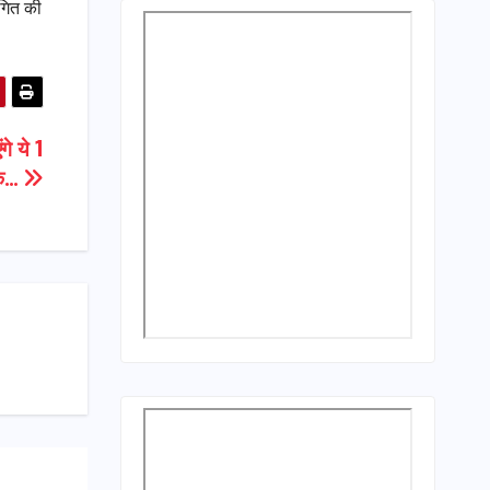
थगित की
े ये 1
यक…