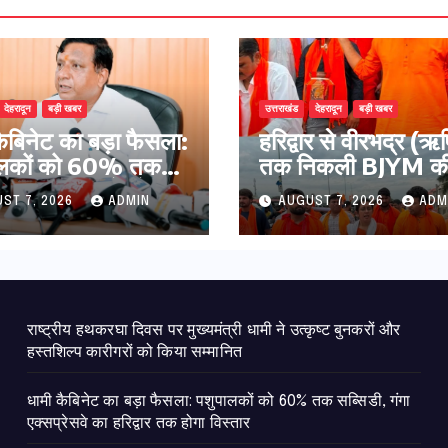
देहरादून
बड़ी खबर
उत्तराखंड
देहरादून
बड़ी खबर
कैबिनेट का बड़ा फैसला:
​हरिद्वार से वीरभद्र (
ालकों को 60% तक
तक निकली BJYM की 
ी, गंगा एक्सप्रेसवे का
कांवड़ यात्रा; तेजस्वी सू
ST 7, 2026
ADMIN
AUGUST 7, 2026
ADM
ार तक होगा विस्तार
की देश व प्रदेशवासियों
कल्याण की कामना
राष्ट्रीय हथकरघा दिवस पर मुख्यमंत्री धामी ने उत्कृष्ट बुनकरों और
हस्तशिल्प कारीगरों को किया सम्मानित
​धामी कैबिनेट का बड़ा फैसला: पशुपालकों को 60% तक सब्सिडी, गंगा
एक्सप्रेसवे का हरिद्वार तक होगा विस्तार