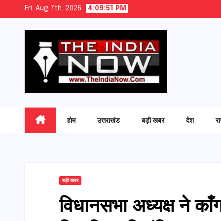
Skip
Fri. Aug 7th, 2026
4:09:52 PM
to
content
होम
उत्तराखंड
बड़ी खबर
देश
र
बड़ी खबर
विधानसभा अध्यक्ष ने का