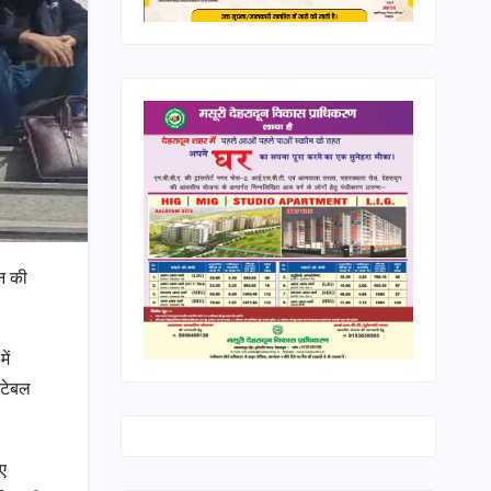
दन की
में
 टेबल
ए