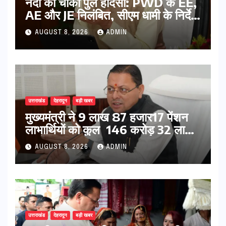
नंदा की चौकी पुल हादसा: PWD के EE,
AE और JE निलंबित, सीएम धामी के निर्देश
पर सख्त कार्रवाई
AUGUST 8, 2026
ADMIN
उत्तराखंड
देहरादून
बड़ी खबर
मुख्यमंत्री ने 9 लाख 87 हजार17 पेंशन
लाभार्थियों को कुल 146 करोड़ 32 लाख
की पेंशन राशि का किया भुगतान
AUGUST 8, 2026
ADMIN
उत्तराखंड
देहरादून
बड़ी खबर