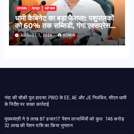
उत्तराखंड
देहरादून
बड़ी खबर
​धामी कैबिनेट का बड़ा फैसला: पशुपालकों
को 60% तक सब्सिडी, गंगा एक्सप्रेसवे
का हरिद्वार तक होगा विस्तार
AUGUST 7, 2026
ADMIN
नंदा की चौकी पुल हादसा: PWD के EE, AE और JE निलंबित, सीएम धामी
के निर्देश पर सख्त कार्रवाई
मुख्यमंत्री ने 9 लाख 87 हजार17 पेंशन लाभार्थियों को कुल 146 करोड़
32 लाख की पेंशन राशि का किया भुगतान