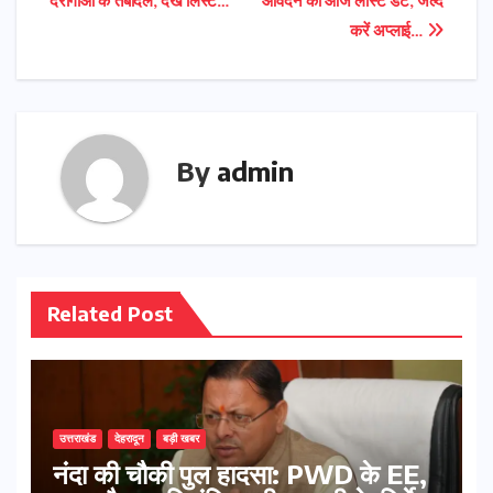
दरोगाओं के तबादले, देखें लिस्ट…
आवेदन की आज लास्ट डेट, जल्द
navigation
करें अप्लाई…
By
admin
Related Post
उत्तराखंड
देहरादून
बड़ी खबर
नंदा की चौकी पुल हादसा: PWD के EE,