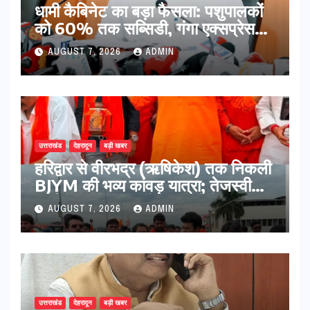
​धामी कैबिनेट का बड़ा फैसला: पशुपालकों
को 60% तक सब्सिडी, गंगा एक्सप्रेसवे
का हरिद्वार तक होगा विस्तार
AUGUST 7, 2026
ADMIN
उत्तराखंड
देहरादून
बड़ी खबर
​हरिद्वार से वीरभद्र (ऋषिकेश) तक निकली
BJYM की भव्य कांवड़ यात्रा; तेजस्वी
सूर्या ने की देश व प्रदेशवासियों के कल्याण
AUGUST 7, 2026
ADMIN
की कामना
उत्तराखंड
देहरादून
बड़ी खबर