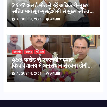
24×7 अलर्ट मोड में रहें अधिकारी-मुख्य
सचिव मानसून-एसईओसी से मुख्य सचिव ने
की विस्तृत समीक्षा कहा-बंद सड़कों को
AUGUST 6, 2026
ADMIN
शीघ्र खोला जाए, लोगों को न हो दिक्कत
उत्तराखंड
देहरादून
बड़ी खबर
459 करोड़ से एचएनबी गढ़वाल
विश्वविद्यालय में अनुसंधान संरचना होगी
सुदृढ,उच्च शिक्षा मंत्री धन सिंह रावत ने
AUGUST 6, 2026
ADMIN
नवनियुक्त केन्द्रीय शिक्षा मंत्री से की
मुलाकात