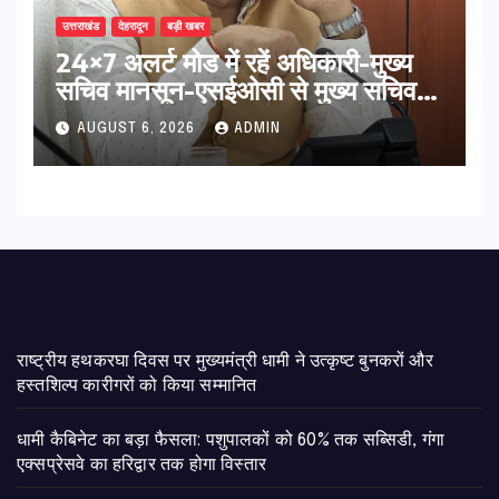
उत्तराखंड
देहरादून
बड़ी खबर
24×7 अलर्ट मोड में रहें अधिकारी-मुख्य
सचिव मानसून-एसईओसी से मुख्य सचिव ने
की विस्तृत समीक्षा कहा-बंद सड़कों को
AUGUST 6, 2026
ADMIN
शीघ्र खोला जाए, लोगों को न हो दिक्कत
राष्ट्रीय हथकरघा दिवस पर मुख्यमंत्री धामी ने उत्कृष्ट बुनकरों और
हस्तशिल्प कारीगरों को किया सम्मानित
​धामी कैबिनेट का बड़ा फैसला: पशुपालकों को 60% तक सब्सिडी, गंगा
एक्सप्रेसवे का हरिद्वार तक होगा विस्तार