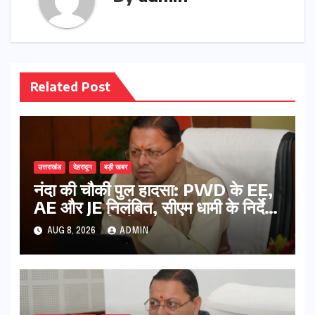
Related Post
उत्तराखंड
देहरादून
बड़ी खबर
नंदा की चौकी पुल हादसा: PWD के EE,
AE और JE निलंबित, सीएम धामी के निर्देश
पर सख्त कार्रवाई
AUG 8, 2026
ADMIN