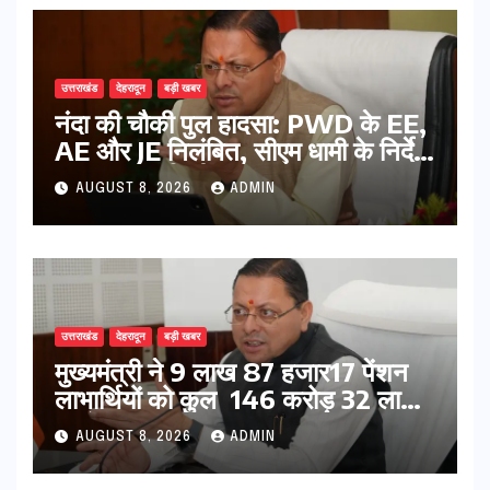
उत्तराखंड
देहरादून
बड़ी खबर
नंदा की चौकी पुल हादसा: PWD के EE,
AE और JE निलंबित, सीएम धामी के निर्देश
पर सख्त कार्रवाई
AUGUST 8, 2026
ADMIN
उत्तराखंड
देहरादून
बड़ी खबर
मुख्यमंत्री ने 9 लाख 87 हजार17 पेंशन
लाभार्थियों को कुल 146 करोड़ 32 लाख
की पेंशन राशि का किया भुगतान
AUGUST 8, 2026
ADMIN