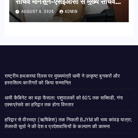
सचिव मानसून-एसईओसी से मुख्य सचिव ने
की विस्तृत समीक्षा कहा-बंद सड़कों को
AUGUST 6, 2026
ADMIN
शीघ्र खोला जाए, लोगों को न हो दिक्कत
राष्ट्रीय हथकरघा दिवस पर मुख्यमंत्री धामी ने उत्कृष्ट बुनकरों और
हस्तशिल्प कारीगरों को किया सम्मानित
​धामी कैबिनेट का बड़ा फैसला: पशुपालकों को 60% तक सब्सिडी, गंगा
एक्सप्रेसवे का हरिद्वार तक होगा विस्तार
​हरिद्वार से वीरभद्र (ऋषिकेश) तक निकली BJYM की भव्य कांवड़ यात्रा;
तेजस्वी सूर्या ने की देश व प्रदेशवासियों के कल्याण की कामना