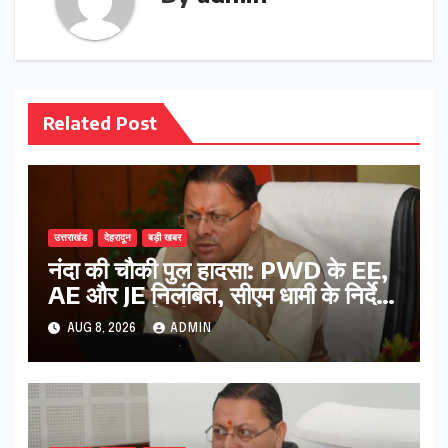
Related Post
उत्तराखंड
देहरादून
बड़ी खबर
नंदा की चौकी पुल हादसा: PWD के EE,
AE और JE निलंबित, सीएम धामी के निर्देश
पर सख्त कार्रवाई
AUG 8, 2026
ADMIN