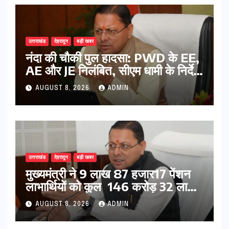
उत्तराखंड
देहरादून
बड़ी खबर
नंदा की चौकी पुल हादसा: PWD के EE,
AE और JE निलंबित, सीएम धामी के निर्देश
पर सख्त कार्रवाई
AUGUST 8, 2026
ADMIN
उत्तराखंड
देहरादून
बड़ी खबर
मुख्यमंत्री ने 9 लाख 87 हजार17 पेंशन
लाभार्थियों को कुल 146 करोड़ 32 लाख
की पेंशन राशि का किया भुगतान
AUGUST 8, 2026
ADMIN