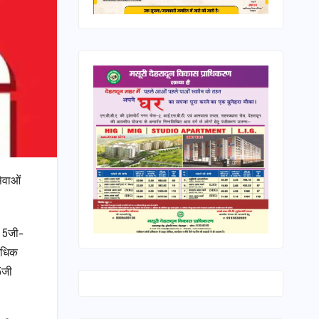
ेवाओं
। 5जी-
अधिक
5जी