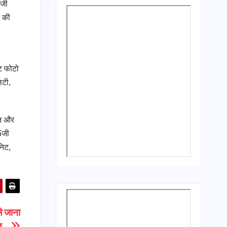
5जी
क की
ंट फोटो
िटी,
वन और
 5जी
निट,
ले जाना