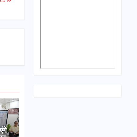
ित…
एंगे