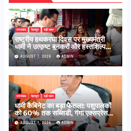
उत्तराखंड
देहरादून
बड़ी खबर
राष्ट्रीय हथकरघा दिवस पर मुख्यमंत्री
धामी ने उत्कृष्ट बुनकरों और हस्तशिल्प
कारीगरों को किया सम्मानित
AUGUST 7, 2026
ADMIN
उत्तराखंड
देहरादून
बड़ी खबर
​धामी कैबिनेट का बड़ा फैसला: पशुपालकों
को 60% तक सब्सिडी, गंगा एक्सप्रेसवे
का हरिद्वार तक होगा विस्तार
AUGUST 7, 2026
ADMIN