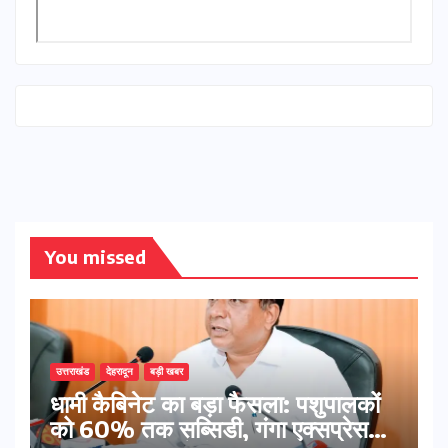
You missed
उत्तराखंड
देहरादून
बड़ी खबर
​धामी कैबिनेट का बड़ा फैसला: पशुपालकों
को 60% तक सब्सिडी, गंगा एक्सप्रेसवे