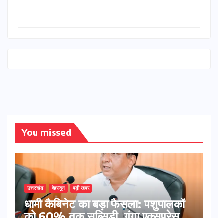
You missed
उत्तराखंड
देहरादून
बड़ी खबर
​धामी कैबिनेट का बड़ा फैसला: पशुपालकों
को 60% तक सब्सिडी, गंगा एक्सप्रेसवे